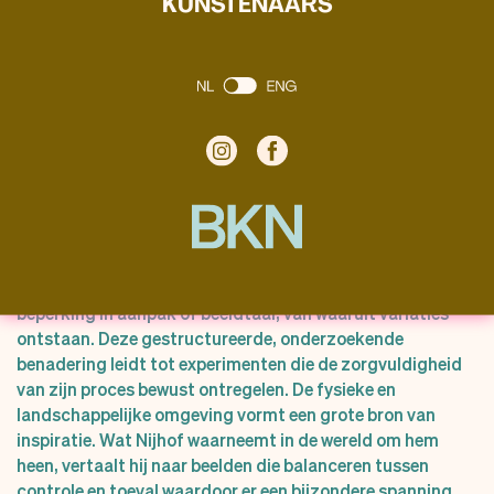
KUNSTENAARS
Zijn werkwijze begint vaak met een zelf opgelegde
beperking in aanpak of beeldtaal, van waaruit variaties
ontstaan. Deze gestructureerde, onderzoekende
benadering leidt tot experimenten die de zorgvuldigheid
van zijn proces bewust ontregelen. De fysieke en
landschappelijke omgeving vormt een grote bron van
inspiratie. Wat Nijhof waarneemt in de wereld om hem
heen, vertaalt hij naar beelden die balanceren tussen
controle en toeval waardoor er een bijzondere spanning