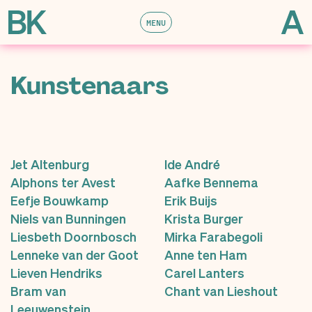
MENU
Kunstenaars
Jet Altenburg
Ide André
Alphons ter Avest
Aafke Bennema
Eefje Bouwkamp
Erik Buijs
Niels van Bunningen
Krista Burger
Liesbeth Doornbosch
Mirka Farabegoli
Lenneke van der Goot
Anne ten Ham
Lieven Hendriks
Carel Lanters
Bram van
Chant van Lieshout
Leeuwenstein