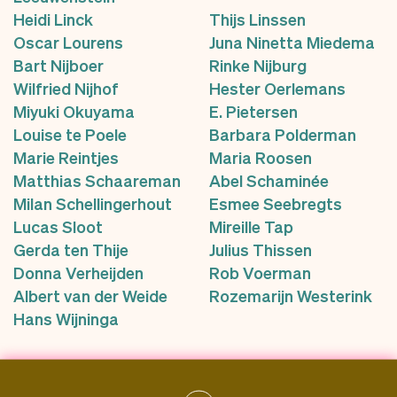
Heidi Linck
Thijs Linssen
Oscar Lourens
Juna Ninetta Miedema
Bart Nijboer
Rinke Nijburg
Wilfried Nijhof
Hester Oerlemans
Miyuki Okuyama
E. Pietersen
Louise te Poele
Barbara Polderman
Marie Reintjes
Maria Roosen
Matthias Schaareman
Abel Schaminée
Milan Schellingerhout
Esmee Seebregts
Lucas Sloot
Mireille Tap
Gerda ten Thije
Julius Thissen
Donna Verheijden
Rob Voerman
Albert van der Weide
Rozemarijn Westerink
Hans Wijninga