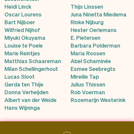
Heidi Linck
Thijs Linssen
Oscar Lourens
Juna Ninetta Miedema
Bart Nijboer
Rinke Nijburg
Wilfried Nijhof
Hester Oerlemans
Miyuki Okuyama
E. Pietersen
Louise te Poele
Barbara Polderman
Marie Reintjes
Maria Roosen
Matthias Schaareman
Abel Schaminée
Milan Schellingerhout
Esmee Seebregts
Lucas Sloot
Mireille Tap
Gerda ten Thije
Julius Thissen
Donna Verheijden
Rob Voerman
Albert van der Weide
Rozemarijn Westerink
Hans Wijninga