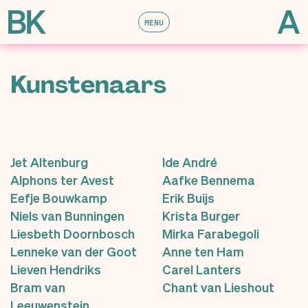
MENU
Kunstenaars
Jet Altenburg
Ide André
Alphons ter Avest
Aafke Bennema
Eefje Bouwkamp
Erik Buijs
Niels van Bunningen
Krista Burger
Liesbeth Doornbosch
Mirka Farabegoli
Lenneke van der Goot
Anne ten Ham
Lieven Hendriks
Carel Lanters
Bram van
Chant van Lieshout
Leeuwenstein