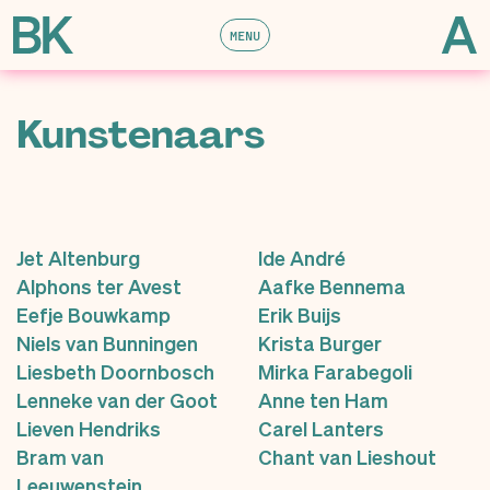
MENU
Kunstenaars
Jet Altenburg
Ide André
Alphons ter Avest
Aafke Bennema
Eefje Bouwkamp
Erik Buijs
Niels van Bunningen
Krista Burger
Liesbeth Doornbosch
Mirka Farabegoli
Lenneke van der Goot
Anne ten Ham
Lieven Hendriks
Carel Lanters
Bram van
Chant van Lieshout
Leeuwenstein