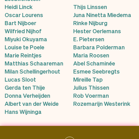
Heidi Linck
Thijs Linssen
Oscar Lourens
Juna Ninetta Miedema
Bart Nijboer
Rinke Nijburg
Wilfried Nijhof
Hester Oerlemans
Miyuki Okuyama
E. Pietersen
Louise te Poele
Barbara Polderman
Marie Reintjes
Maria Roosen
Matthias Schaareman
Abel Schaminée
Milan Schellingerhout
Esmee Seebregts
Lucas Sloot
Mireille Tap
Gerda ten Thije
Julius Thissen
Donna Verheijden
Rob Voerman
Albert van der Weide
Rozemarijn Westerink
Hans Wijninga