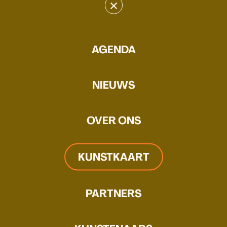
×
Ide André
AGENDA
WEBSITE
Elk schilderij vormt het sediment
NIEUWS
van een energieke handeling.
OVER ONS
KUNSTKAART
PARTNERS