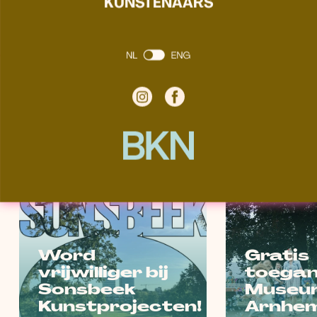
KUNSTENAARS
kunst in Arnhem. Samen maken we de
kunst zichtbaarder en de sector sterker.
aanmelden
HET LAATSTE NIEUWS
Word
Gratis
vrijwilliger bij
toegan
Sonsbeek
Museu
Kunstprojecten!
Arnhem