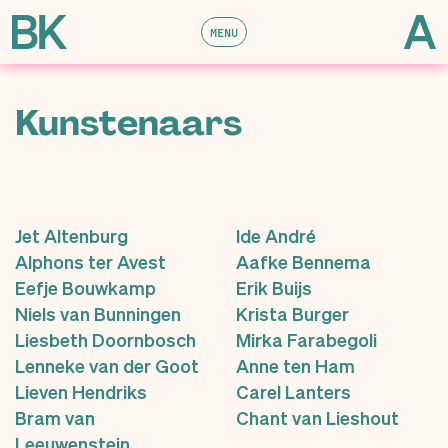
MENU
Kunstenaars
Jet Altenburg
Ide André
Alphons ter Avest
Aafke Bennema
Eefje Bouwkamp
Erik Buijs
Niels van Bunningen
Krista Burger
Liesbeth Doornbosch
Mirka Farabegoli
Lenneke van der Goot
Anne ten Ham
Lieven Hendriks
Carel Lanters
Bram van
Chant van Lieshout
Leeuwenstein