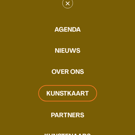
×
Bart Nijboer
AGENDA
WEBSITE
MAIL
Bart Nijboer (1990) houdt zich
NIEUWS
bezig met kinetische sculpturen
en bewegende installaties.
OVER ONS
KUNSTKAART
PARTNERS