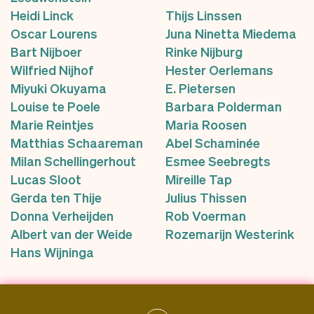
Heidi Linck
Thijs Linssen
Oscar Lourens
Juna Ninetta Miedema
Bart Nijboer
Rinke Nijburg
Wilfried Nijhof
Hester Oerlemans
Miyuki Okuyama
E. Pietersen
Louise te Poele
Barbara Polderman
Marie Reintjes
Maria Roosen
Matthias Schaareman
Abel Schaminée
Milan Schellingerhout
Esmee Seebregts
Lucas Sloot
Mireille Tap
Gerda ten Thije
Julius Thissen
Donna Verheijden
Rob Voerman
Albert van der Weide
Rozemarijn Westerink
Hans Wijninga