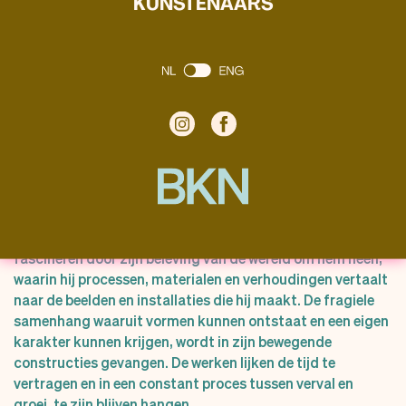
KUNSTENAARS
Zijn objecten zouden een “constructieve vertaling van de
natuur” genoemd kunnen worden. Nijboer laat zich
fascineren door zijn beleving van de wereld om hem heen,
waarin hij processen, materialen en verhoudingen vertaalt
naar de beelden en installaties die hij maakt. De fragiele
samenhang waaruit vormen kunnen ontstaat en een eigen
karakter kunnen krijgen, wordt in zijn bewegende
constructies gevangen. De werken lijken de tijd te
vertragen en in een constant proces tussen verval en
groei, te zijn blijven hangen.