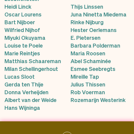
Heidi Linck
Thijs Linssen
Oscar Lourens
Juna Ninetta Miedema
Bart Nijboer
Rinke Nijburg
Wilfried Nijhof
Hester Oerlemans
Miyuki Okuyama
E. Pietersen
Louise te Poele
Barbara Polderman
Marie Reintjes
Maria Roosen
Matthias Schaareman
Abel Schaminée
Milan Schellingerhout
Esmee Seebregts
Lucas Sloot
Mireille Tap
Gerda ten Thije
Julius Thissen
Donna Verheijden
Rob Voerman
Albert van der Weide
Rozemarijn Westerink
Hans Wijninga