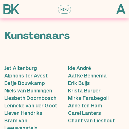
MENU
Kunstenaars
Jet Altenburg
Ide André
Alphons ter Avest
Aafke Bennema
Eefje Bouwkamp
Erik Buijs
Niels van Bunningen
Krista Burger
Liesbeth Doornbosch
Mirka Farabegoli
Lenneke van der Goot
Anne ten Ham
Lieven Hendriks
Carel Lanters
Bram van
Chant van Lieshout
Leeuwenstein