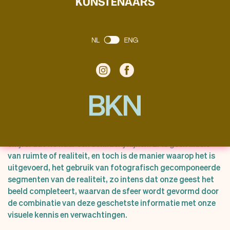
KUNSTENAARS
Met slechts enkele bewegingen comprimeert ze de diepte
van de ruimte tot twee dimensies. De kracht van haar
schilderijen ligt in haar ingetogen evocatie van sfeer en
plaats en een bijna filmische poëzie. Er bestaat geen
twijfel dat we naar een schilderij kijken. Er is geen illusie
van ruimte of realiteit, en toch is de manier waarop het is
uitgevoerd, het gebruik van fotografisch gecomponeerde
segmenten van de realiteit, zo intens dat onze geest het
beeld completeert, waarvan de sfeer wordt gevormd door
de combinatie van deze geschetste informatie met onze
visuele kennis en verwachtingen.