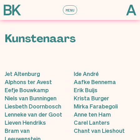
MENU
Kunstenaars
Jet Altenburg
Ide André
Alphons ter Avest
Aafke Bennema
Eefje Bouwkamp
Erik Buijs
Niels van Bunningen
Krista Burger
Liesbeth Doornbosch
Mirka Farabegoli
Lenneke van der Goot
Anne ten Ham
Lieven Hendriks
Carel Lanters
Bram van
Chant van Lieshout
Leeuwenstein