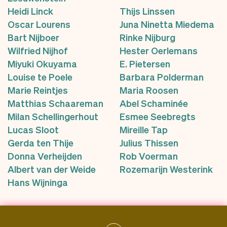
Heidi Linck
Thijs Linssen
Oscar Lourens
Juna Ninetta Miedema
Bart Nijboer
Rinke Nijburg
Wilfried Nijhof
Hester Oerlemans
Miyuki Okuyama
E. Pietersen
Louise te Poele
Barbara Polderman
Marie Reintjes
Maria Roosen
Matthias Schaareman
Abel Schaminée
Milan Schellingerhout
Esmee Seebregts
Lucas Sloot
Mireille Tap
Gerda ten Thije
Julius Thissen
Donna Verheijden
Rob Voerman
Albert van der Weide
Rozemarijn Westerink
Hans Wijninga