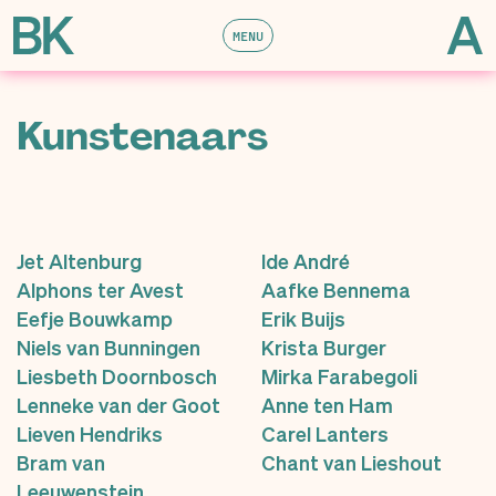
MENU
Kunstenaars
Jet Altenburg
Ide André
Alphons ter Avest
Aafke Bennema
Eefje Bouwkamp
Erik Buijs
Niels van Bunningen
Krista Burger
Liesbeth Doornbosch
Mirka Farabegoli
Lenneke van der Goot
Anne ten Ham
Lieven Hendriks
Carel Lanters
Bram van
Chant van Lieshout
Leeuwenstein