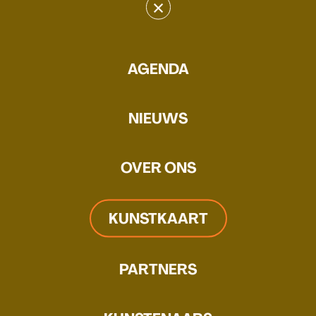
×
Esmee Seebregts
AGENDA
WEBSITE
MAIL
Esmee Seebregts doet al
NIEUWS
jarenlang artistiek onderzoek
naar de betekenis van kleur.
OVER ONS
KUNSTKAART
PARTNERS