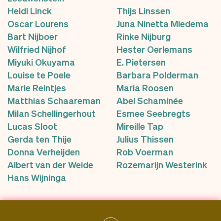
Heidi Linck
Thijs Linssen
Oscar Lourens
Juna Ninetta Miedema
Bart Nijboer
Rinke Nijburg
Wilfried Nijhof
Hester Oerlemans
Miyuki Okuyama
E. Pietersen
Louise te Poele
Barbara Polderman
Marie Reintjes
Maria Roosen
Matthias Schaareman
Abel Schaminée
Milan Schellingerhout
Esmee Seebregts
Lucas Sloot
Mireille Tap
Gerda ten Thije
Julius Thissen
Donna Verheijden
Rob Voerman
Albert van der Weide
Rozemarijn Westerink
Hans Wijninga