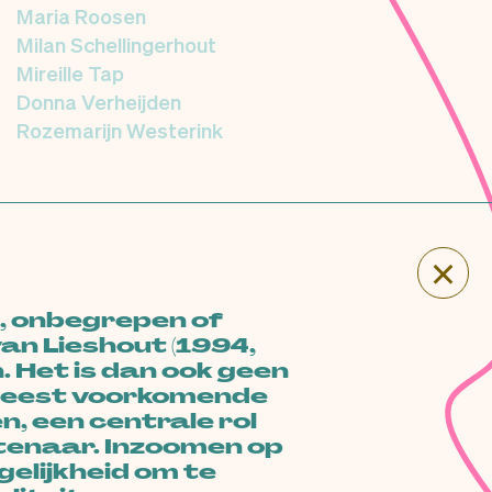
Maria Roosen
Milan Schellingerhout
Mireille Tap
Donna Verheijden
Rozemarijn Westerink
×
se, onbegrepen of
van Lieshout (1994,
. Het is dan ook geen
 meest voorkomende
 een centrale rol
stenaar. Inzoomen op
gelijkheid om te