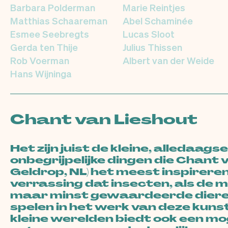
Barbara Polderman
Marie Reintjes
Matthias Schaareman
Abel Schaminée
Esmee Seebregts
Lucas Sloot
Gerda ten Thije
Julius Thissen
Rob Voerman
Albert van der Weide
Hans Wijninga
Chant van Lieshout
Het zijn juist de kleine, alledaag
onbegrijpelijke dingen die Chant 
Geldrop, NL) het meest inspireren
verrassing dat insecten, als de
maar minst gewaardeerde dieren,
spelen in het werk van deze kun
kleine werelden biedt ook een mo