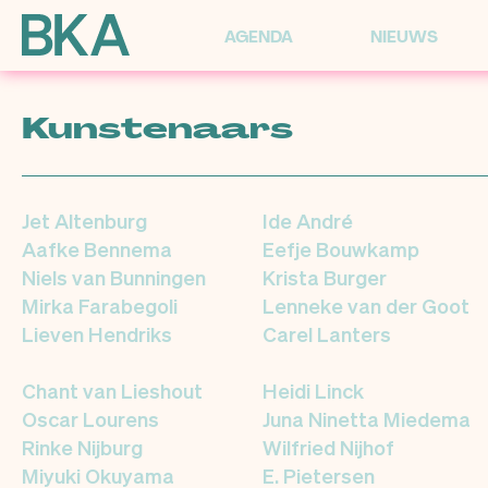
AGENDA
NIEUWS
Kunstenaars
Jet Altenburg
Ide André
Aafke Bennema
Eefje Bouwkamp
Niels van Bunningen
Krista Burger
Mirka Farabegoli
Lenneke van der Goot
Lieven Hendriks
Carel Lanters
Chant van Lieshout
Heidi Linck
Oscar Lourens
Juna Ninetta Miedema
Rinke Nijburg
Wilfried Nijhof
Miyuki Okuyama
E. Pietersen