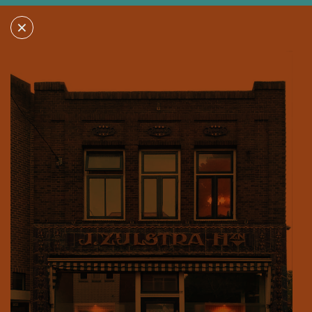
×
×
ZIJLSTRA
KLARENDALSEWEG 137
6822 GG ARNHEM
MEER INFORMATIE