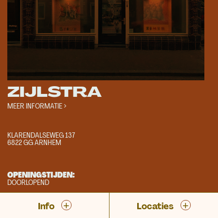
TOON ROUTE
ZIJLSTRA
MEER INFORMATIE >
KLARENDALSEWEG 137
6822 GG ARNHEM
OPENINGSTIJDEN:
DOORLOPEND
+
+
Info
Locaties
NU TE ZIEN: