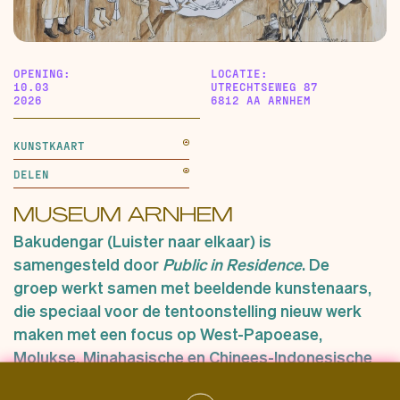
OPENING:
LOCATIE:
10.03
UTRECHTSEWEG 87
2026
6812 AA ARNHEM
KUNSTKAART
DELEN
MUSEUM ARNHEM
Bakudengar (Luister naar elkaar) is
samengesteld door
Public in Residence
. De
groep werkt samen met beeldende kunstenaars,
die speciaal voor de tentoonstelling nieuw werk
maken met een focus op West-Papoease,
Molukse, Minahasische en Chinees-Indonesische
gemeenschappen. Bovendien is er een uitgebreid