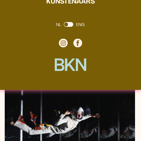
KUNSTENAARS
Curator: Bas Hendrikx
lees verder
Afbeeldingen:
Lisa Matthys ,
Priscila Fernandes,
Eloïse Bonneviot & Anne de Boer