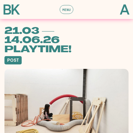
MENU
21.03 —
14.06.26
PLAYTIME!
POST