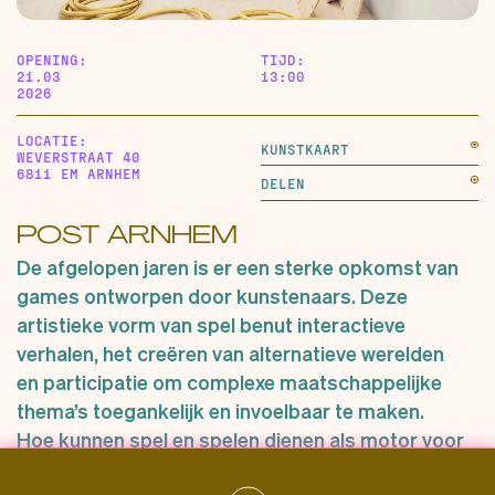
OPENING:
TIJD:
21.03
13:00
2026
LOCATIE:
KUNSTKAART
WEVERSTRAAT 40
6811 EM ARNHEM
DELEN
POST ARNHEM
De afgelopen jaren is er een sterke opkomst van
games ontworpen door kunstenaars. Deze
artistieke vorm van spel benut interactieve
verhalen, het creëren van alternatieve werelden
en participatie om complexe maatschappelijke
thema’s toegankelijk en invoelbaar te maken.
Hoe kunnen spel en spelen dienen als motor voor
sociale en politieke verandering in een wereld