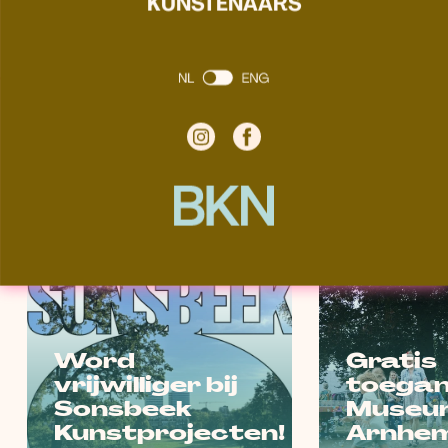
KUNSTENAARS
kunst in Arnhem. Samen maken we de
kunst zichtbaarder en de sector sterker.
aanmelden
HET LAATSTE NIEUWS
Word
Gratis
vrijwilliger bij
toegan
Sonsbeek
Museu
Kunstprojecten!
Arnhem